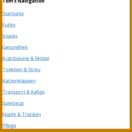
Tom’s Navigation
Startseite
Futter
Snacks
Gesundheit
Kratzbäume & Möbel
Toiletten & Streu
Katzenklappen
Transport & Käfige
Spielzeug
Näpfe & Tränken
Pflege