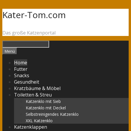
Springe
Kater-Tom.com
zum
Inhalt
Das große Katzenportal
Suchen
Menü
Home
Futter
Snacks
Gesundheit
Kratzbäume & Möbel
Toiletten & Streu
Katzenklo mit Sieb
Katzenklo mit Deckel
Selbstreinigendes Katzenklo
XXL Katzenklo
Katzenklappen